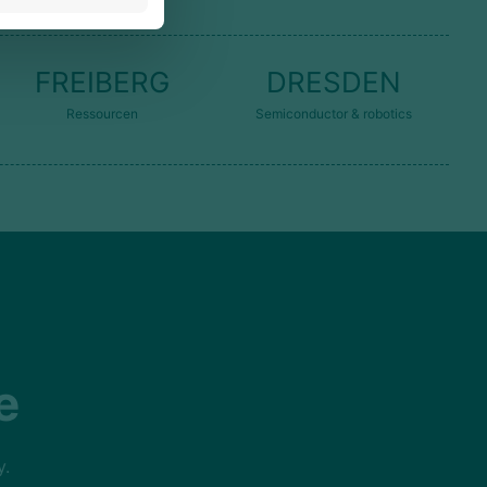
FREIBERG
DRESDEN
Ressourcen
Semiconductor & robotics
e
y.