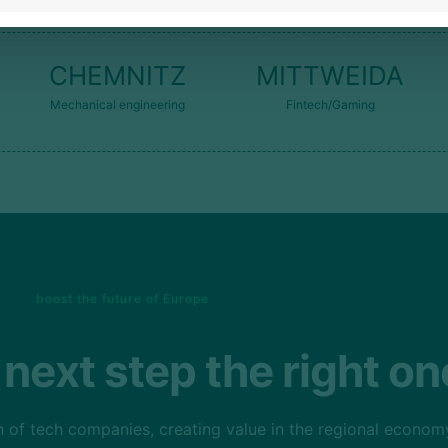
CHEMNITZ
MITTWEIDA
Mechanical engineering
Fintech/Gaming
boost the future of Europe
next step the right on
 of tech companies, creating value in the regional econom