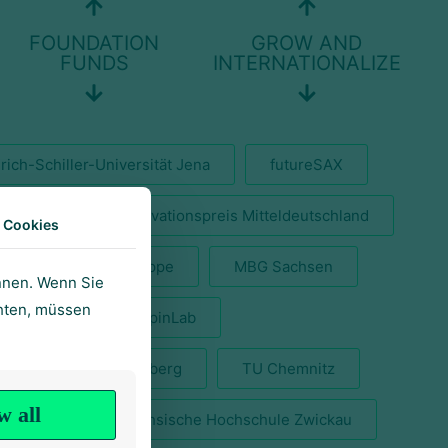
FOUNDATION
GROW AND
FUNDS
INTERNATIONALIZE
rich-Schiller-Universität Jena
futureSAX
fineon
IQ Innovationspreis Mitteldeutschland
 Cookies
MADSACK Mediengruppe
MBG Sachsen
önnen. Wenn Sie
chten, müssen
sinitiative
SpinLab
U Bergakademie Freiberg
TU Chemnitz
w all
hsen
Westsächsische Hochschule Zwickau