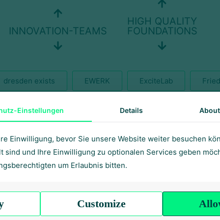
HIGH QUALITY
INNOVATION-TEAMS
FOUNDATIONS
dresden exists
EWERK
ExciteLab
Fried
zig
Hochschule Mittweida
HZwo e. V.
In
hutz-Einstellungen
Details
About
ation und Technologietransfer
MACHN Festival
hre Einwilligung, bevor Sie unsere Website weiter besuchen k
alt sind und Ihre Einwilligung zu optionalen Services geben mö
EED
Smart Infrastructure Venture
Smile Gründung
ngsberechtigten um Erlaubnis bitten.
chung Thüringen
Teleskop Effekt
TGFS
T
y
Customize
Allo
eipzig
Volksbank Chemnitz eG
Volkswagen Sac