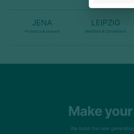
JENA
LEIPZIG
Photonics & sensorik
MedTech & ClimateTech
Make your 
We build the new generation